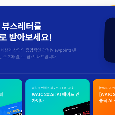
 뷰스레터를
로 받아보세요!
세상과 산업의 종합적인 관점(Viewpoints)을
주 3회(월, 수, 금) 보내드립니다.
더밀크 인뎁스 리포트 A.I.R. 28호
[WAIC 20
자료
벌의
WAIC 2026: AI 메이드 인
[WAIC
차이나
중국 AI