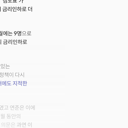
는
'점도표'가
의 금리인하로 더
월에는 9명
으로
의 금리인하로
 있는
 정책이 다시
터에도 지적한
였고 연준은 이에
개월 동안의
제 의문은
과연 이