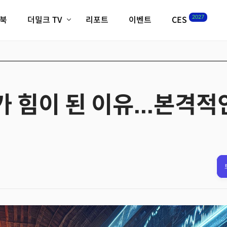
2027
이북
더밀크 TV
리포트
이벤트
CES
전체기사
K-웨이브
최신비디오
비디오
스타트업
혁신원정대
역사 및 개요
인자기(사람,돈,기술 이야기)
가 힘이 된 이유...본격
필드 가이드
크리스의 뉴욕 시그널
CES2027 with TheM
더밀크 아카데미
더웨이브/트렌드쇼
밸리토크