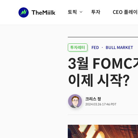
토픽
투자
CEO 플레
에이전틱AI시대
롱제비티/헬스케어
인프라/에너지
미국대전환
투자레터
FED
BULL MARKET
피지컬AI/로봇
디지털자산
3월 FOMC
AX비즈니스혁명
미래 교육/직업
이제 시작?
전체 기사 보기
크리스 정
2024.03.26 17:46 PDT