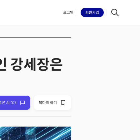
로그인
회원
가입
적인 강세장은
iilk
토론 AI 0개
북마크 하기