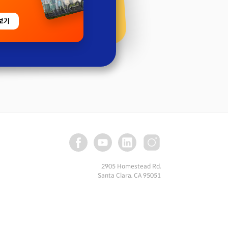
보기
2905 Homestead Rd,
Santa Clara, CA 95051