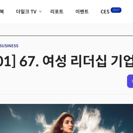
2027
이북
더밀크 TV
리포트
이벤트
CES
전체기사
K-웨이브
최신비디오
비디오
스타트업
혁신원정대
역사 및 개요
BUSINESS
인자기(사람,돈,기술 이야기)
1] 67. 여성 리더십 
필드 가이드
크리스의 뉴욕 시그널
CES2027 with TheM
더밀크 아카데미
더웨이브/트렌드쇼
밸리토크