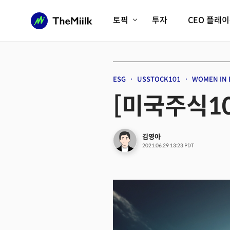
토픽
투자
CEO 플레
에이전틱AI시대
롱제비티/헬스케어
인프라/에너지
미국대전환
ESG
USSTOCK101
WOMEN IN 
피지컬AI/로봇
디지털자산
[미국주식10
AX비즈니스혁명
미래 교육/직업
전체 기사 보기
김영아
2021.06.29 13:23 PDT