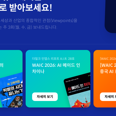
로 받아보세요!
세상과 산업의 종합적인 관점(Viewpoints)을
주 3회(월, 수, 금) 보내드립니다.
더밀크 인뎁스 리포트 A.I.R. 28호
[WAIC 20
자료
벌의
WAIC 2026: AI 메이드 인
[WAIC
차이나
중국 AI
자세히 보기
자세히 