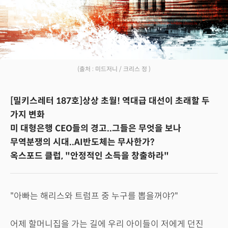
(출처 : 미드저니 / 크리스 정 )
[밀키스레터 187호]상상 초월! 역대급 대선이 초래할 두
가지 변화
미 대형은행 CEO들의 경고..그들은 무엇을 보나
무역분쟁의 시대..AI반도체는 무사한가?
옥스포드 클럽, "안정적인 소득을 창출하라"
"아빠는 해리스와 트럼프 중 누구를 뽑을꺼야?"
어제 할머니집을 가는 길에 우리 아이들이 저에게 던진