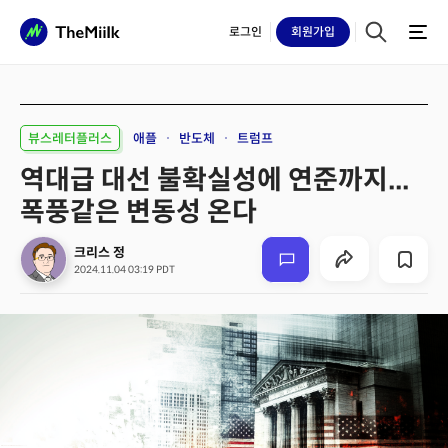
로그인
회원
가입
뷰스레터플러스
애플
반도체
트럼프
역대급 대선 불확실성에 연준까지...
폭풍같은 변동성 온다
크리스 정
2024.11.04 03:19 PDT