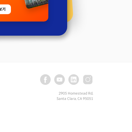
보기
2905 Homestead Rd,
Santa Clara, CA 95051