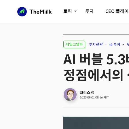
토픽
투자
CEO 플레
에이전틱AI시대
롱제비티/헬스케어
인프라/에너지
미국대전환
더밀크알파
투자전략
금 투자
피지컬AI/로봇
디지털자산
AI 버블 5.
AX비즈니스혁명
미래 교육/직업
정점에서의
전체 기사 보기
크리스 정
2025.09.01 08:16 PDT