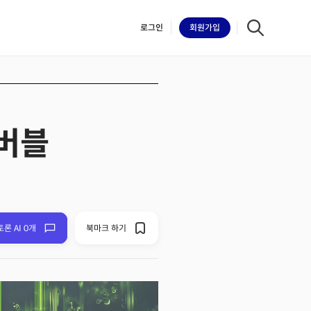
로그인
회원
가입
.버블
iilk
토론 AI 0개
북마크 하기