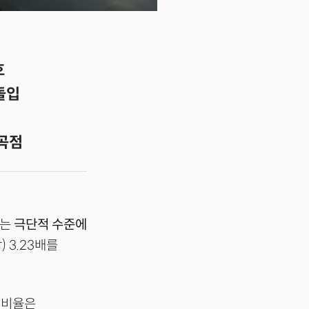
호
돌입
변곡점
하는
극단적 수준에
 3.23배를
익비율은