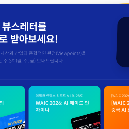
 뷰스레터를
로 받아보세요!
세상과 산업의 종합적인 관점(Viewpoints)을
주 3회(월, 수, 금) 보내드립니다.
더밀크 인뎁스 리포트 A.I.R. 28호
[WAIC 20
자료
벌의
WAIC 2026: AI 메이드 인
[WAIC
차이나
중국 AI