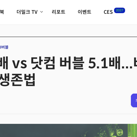
2027
이북
더밀크 TV
리포트
이벤트
CES
전체기사
K-웨이브
최신비디오
비디오
스타트업
혁신원정대
역사 및 개요
AI버블
인자기(사람,돈,기술 이야기)
3배 vs 닷컴 버블 5.1배..
필드 가이드
크리스의 뉴욕 시그널
CES2027 with TheM
 생존법
더밀크 아카데미
더웨이브/트렌드쇼
밸리토크