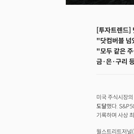
[투자트렌드] 
"닷컴버블 넘
"모두 같은 
금·은·구리 
미국 주식시장의 
도달
했다. S&P
기록하며 사상 최
월스트리트저널(W