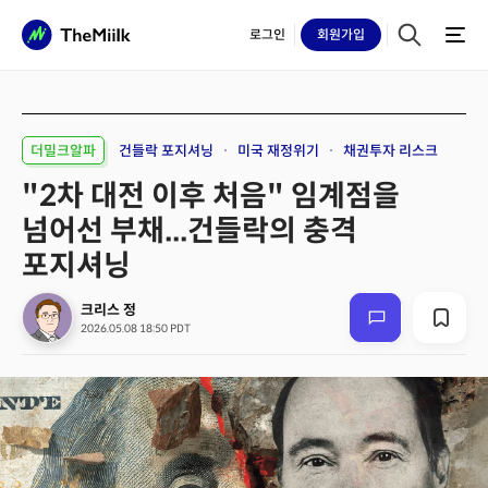
로그인
회원
가입
더밀크알파
건들락 포지셔닝
미국 재정위기
채권투자 리스크
"2차 대전 이후 처음" 임계점을
넘어선 부채...건들락의 충격
포지셔닝
크리스 정
2026.05.08 18:50 PDT