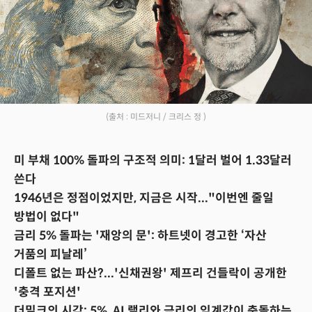
(출처 : 미드저니 / 크리스 정 )
미 부채 100% 돌파의 구조적 의미: 1달러 벌어 1.33달러
쓴다
1946년은 정점이었지만, 지금은 시작..."이번엔 줄일
방법이 없다"
금리 5% 돌파는 '재앙의 문': 하트넷이 경고한 ‘자산
거품의 피날레’
디폴트 없는 파산?...'신채권왕' 제프리 건들락이 공개한
'충격 포지션'
더밀크의 시각: 5%, AI 랠리와 금리의 임계값이 충돌하는