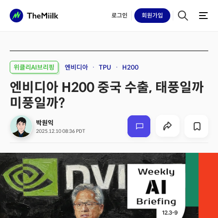
로그인
회원
가입
위클리AI브리핑
엔비디아
TPU
H200
엔비디아 H200 중국 수출, 태풍일까
미풍일까?
박원익
2025.12.10 08:36 PDT