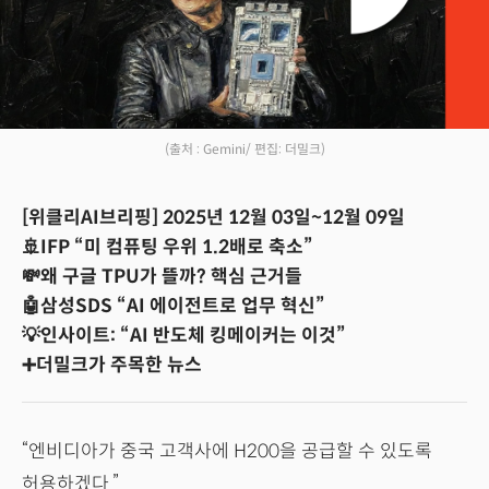
(출처 : Gemini/ 편집: 더밀크)
[위클리AI브리핑] 2025년 12월 03일~12월 09일
🚢IFP “미 컴퓨팅 우위 1.2배로 축소”
💸왜 구글 TPU가 뜰까? 핵심 근거들
🤖삼성SDS “AI 에이전트로 업무 혁신”
💡인사이트: “AI 반도체 킹메이커는 이것”
➕더밀크가 주목한 뉴스
“엔비디아가 중국 고객사에 H200을 공급할 수 있도록
허용하겠다.”