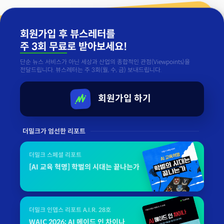
회원가입 후 뷰스레터를
주 3회 무료
로 받아보세요!
단순 뉴스 서비스가 아닌 세상과 산업의 종합적인 관점(Viewpoints)을
전달드립니다. 뷰스레터는 주 3회(월, 수, 금) 보내드립니다.
회원가입 하기
더밀크가 엄선한 리포트
더밀크 스페셜 리포트
[AI 교육 혁명] 학벌의 시대는 끝나는가
더밀크 인뎁스 리포트 A.I.R. 28호
WAIC 2026: AI 메이드 인 차이나