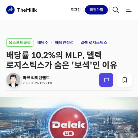
로그인
회원
가입
옥스포드클럽
배당주
배당안정성
델렉 로지스틱스
배당률 10.2%의 MLP, 델렉
로지스틱스가 숨은 '보석'인 이유
마크 리히텐펠트
2025.03.26 12:22 PDT