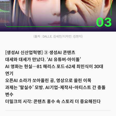
(출처 : DALLE, 김세진/디자인: 김현지)
[생성AI 신산업혁명] ③ 생성AI 콘텐츠
대세와 대세가 만났다. ‘AI 유튜버∙아이돌’
AI 영화는 현실…81 해리스 포드∙62세 최민식이 30대
연기
오픈AI 소라가 쏘아올린 공, 영상으로 쏠린 이목
과제는 ‘말실수’ 모방. AI기업-제작사-아티스트 간 충돌
변수
더밀크의 시각: 콘텐츠 홍수 속 스토리 더 중요해진다