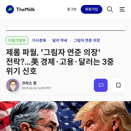
로그인
회원
가입
더밀크알파
거시경제
달러 약세
그림자 연준 의장
제롬 파월, '그림자 연준 의장'
전락?...美 경제·고용·달러는 3중
위기 신호
크리스 정
2025.06.26 16:39 PDT