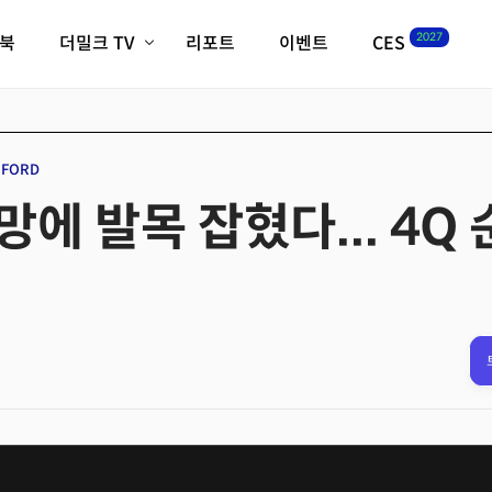
2027
이북
더밀크 TV
리포트
이벤트
CES
전체기사
K-웨이브
최신비디오
비디오
스타트업
혁신원정대
역사 및 개요
FORD
인자기(사람,돈,기술 이야기)
에 발목 잡혔다... 4Q 
필드 가이드
크리스의 뉴욕 시그널
CES2027 with TheM
더밀크 아카데미
더웨이브/트렌드쇼
밸리토크