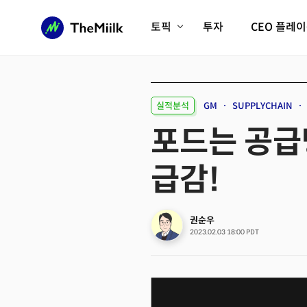
토픽
투자
CEO 플레
에이전틱AI시대
롱제비티/헬스케어
인프라/에너지
미국대전환
실적분석
GM
SUPPLYCHAIN
피지컬AI/로봇
디지털자산
포드는 공급망
AX비즈니스혁명
미래 교육/직업
급감!
전체 기사 보기
권순우
2023.02.03 18:00 PDT