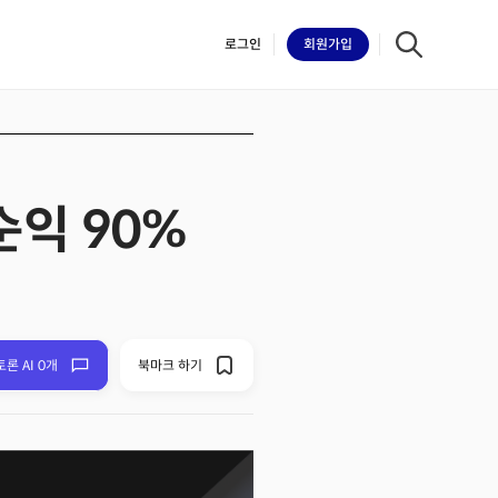
로그인
회원
가입
순익 90%
iilk
토론 AI 0개
북마크 하기