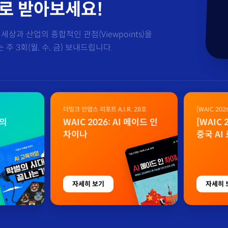
로 받아보세요!
세상과 산업의 종합적인 관점(Viewpoints)을
주 3회(월, 수, 금) 보내드립니다.
더밀크 인뎁스 리포트 A.I.R. 28호
[WAIC 20
자료
벌의
WAIC 2026: AI 메이드 인
[WAIC
차이나
중국 AI
자세히 보기
자세히 