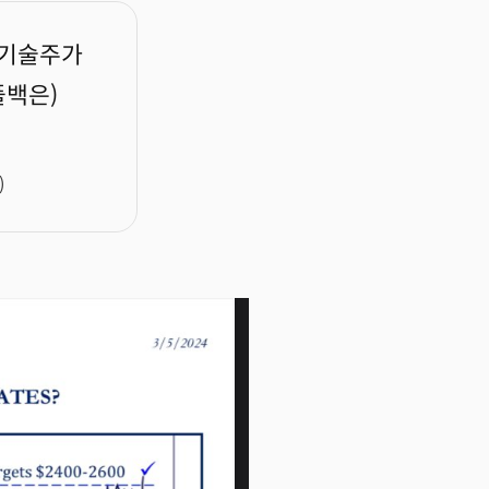
 기술주가
풀백은)
)