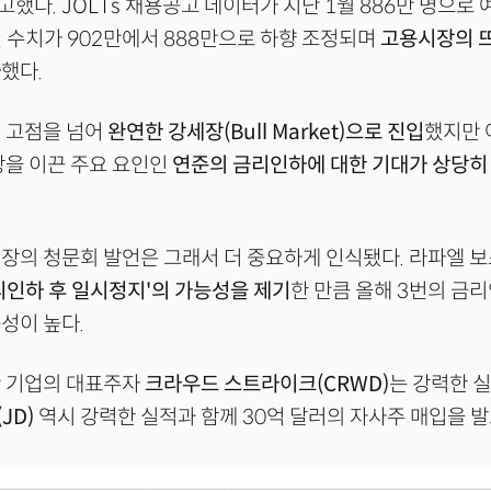
했다. JOLTs 채용공고 데이터가 지난 1월 886만 명으로
 수치가 902만에서 888만으로 하향 조정되며
고용시장의 
사
했다.
 고점을 넘어
완연한 강세장(Bull Market)으로 진입
했지만 
장을 이끈 주요 요인인
연준의 금리인하에 대한 기대가 상당히
장의 청문회 발언은 그래서 더 중요하게 인식됐다. 라파엘 
인하 후 일시정지'의 가능성을 제기
한 만큼 올해 3번의 금
성이 높다.
안 기업의 대표주자
크라우드 스트라이크(CRWD)
는 강력한 
(JD)
역시 강력한 실적과 함께 30억 달러의 자사주 매입을 