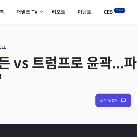
2027
이북
더밀크 TV
리포트
이벤트
CES
전체기사
K-웨이브
최신비디오
비디오
스타트업
혁신원정대
역사 및 개요
ELL
인자기(사람,돈,기술 이야기)
 vs 트럼프로 윤곽...
필드 가이드
크리스의 뉴욕 시그널
CES2027 with TheM
"
더밀크 아카데미
더웨이브/트렌드쇼
밸리토크
토론 AI 0개