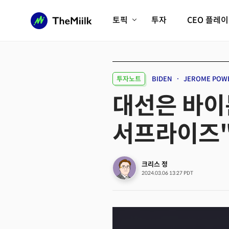
토픽
투자
CEO 플레
에이전틱AI시대
롱제비티/헬스케어
인프라/에너지
미국대전환
투자노트
BIDEN
JEROME POW
피지컬AI/로봇
디지털자산
대선은 바이든
AX비즈니스혁명
미래 교육/직업
서프라이즈
전체 기사 보기
크리스 정
2024.03.06 13:27 PDT