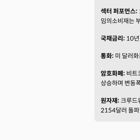
섹터 퍼포먼스:
임의소비재는 부
국채금리:
10년
통화:
미 달러화는
암호화폐:
비트코
상승하며 변동폭 
원자재:
크루드유
2154달러 돌파