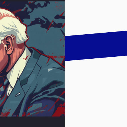
talk
LinkedIn
하기