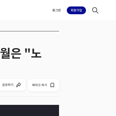
로그인
회원
가입
파월은 "노
iilk
공유하기
북마크 하기