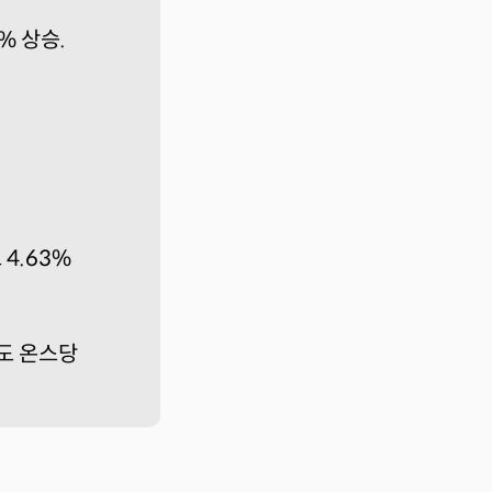
% 상승.
4.63%
에도 온스당