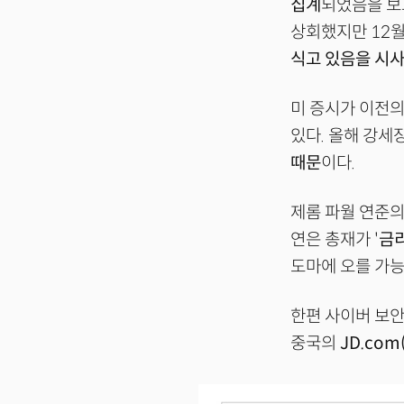
집계
되었음을 보고
상회했지만 12월
식고 있음을 시
미 증시가 이전의
있다. 올해 강세
때문
이다.
제롬 파월 연준의
연은 총재가 '
금리
도마에 오를 가능
한편 사이버 보
중국의
JD.com