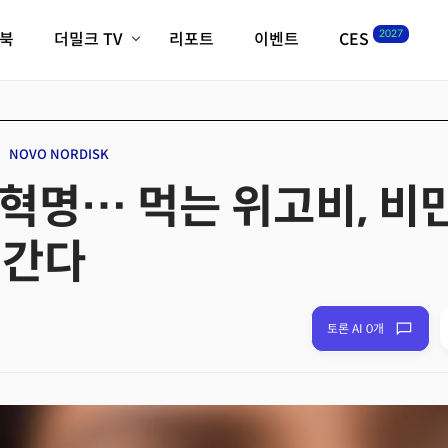
2027
이북
더밀크 TV
리포트
이벤트
CES
전체기사
K-웨이브
최신비디오
비디오
스타트업
혁신원정대
역사 및 개요
NOVO NORDISK
인자기(사람,돈,기술 이야기)
 혁명… 먹는 위고비, 비
필드 가이드
크리스의 뉴욕 시그널
CES2027 with TheM
 간다
더밀크 아카데미
더웨이브/트렌드쇼
밸리토크
토론 AI 0개