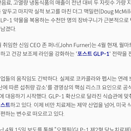
산음료, 고열량 냉동식품의 매출이 전년 대비 두 자릿수 가량
를 앞두고 마지막 실적 보고를 마친 더그 맥밀런(Doug McMillo
LP-1 약물을 복용하는 수천만 명의 장바구니가 근본적으로
남겼다.
월 취임한 신임 CEO 존 퍼너(John Furner)는 4월 현재, 월
하고 건강 보조제 라인을 강화하는 '
포스트 GLP-1
' 전략을
업들의 움직임도 긴박하다. 실제로 코카콜라와 펩시는 연례 보
 확산에 따른 섭취량 감소'를 경영상의 핵심 리스크 요인으로 공
 대응하기 시작했다. GLP-1 확산으로 달라진 식습관에 맞
테스트
하고 있다. 이제 비만 치료제는 제약 산업을 넘어, 미국 
편하는 변수로 떠오르고 있다.
 4월 15일 보도를 통해 “오젬픽(GLP-1 제2형 당뇨치료제)