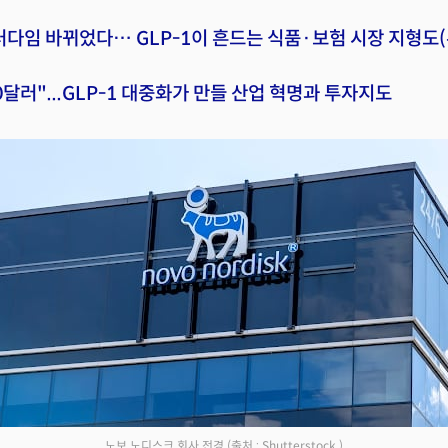
러다임 바뀌었다… GLP-1이 흔드는 식품·보험 시장 지형도(
0달러"...GLP-1 대중화가 만들 산업 혁명과 투자지도
노보 노디스크 회사 전경
(출처 : Shutterstock )