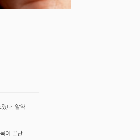
드렸다. 알약
대목이 끝난