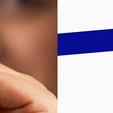
talk
LinkedIn
하기