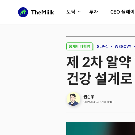
토픽
투자
CEO 플레
에이전틱AI시대
롱제비티/헬스케어
인프라/에너지
미국대전환
롱제비티혁명
GLP-1
WEGOVY
피지컬AI/로봇
디지털자산
제 2차 알약
AX비즈니스혁명
미래 교육/직업
건강 설계로
전체 기사 보기
권순우
2026.04.26 16:00 PDT