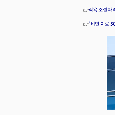
👉
식욕 조절 패
👉
“비만 치료 5