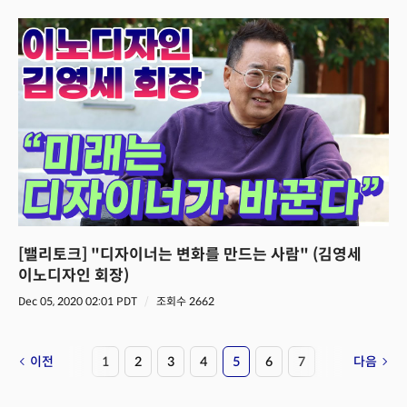
[밸리토크] "디자이너는 변화를 만드는 사람" (김영세
이노디자인 회장)
Dec 05, 2020 02:01 PDT
조회수 2662
이전
1
2
3
4
5
6
7
다음