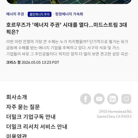
에너지 주권
청정에너지 가속화
클린에너지 투자
호르무즈가 '에너지 주권' 시대를 열다...미드스트림 3대
픽은?
이번 이란 전쟁의 가장 큰 수혜는 누가 차지했을까? 단기적으로 월가는 유가
급등에 수혜를 받는 에너지 기업을 주목하고 있다. 서구의 석유 및 가스
기업들이 바로 그 주인공들이다. 하지만 정작 더 멀리 보면 견고한 성장 곡선을
그리고 있는 쪽은 그 반대편에 있는 재생에너지 진영이다. 이미 그 결과가
크리스 정
2026.05.05 13:23 PDT
실적으로 나타나고 있다. 배런스의 보도에 따르면 중국의 3월 태양광 장비
수출은 두 배로 뛰었고 배터리 수출은 44%나 급증했다. 한국을 비롯해 일본과
뉴질랜드의 신에너지 차량 등록은 전년 대비 두 배 이상으로 증가했고 인도와
호주, 일부 유럽 시장은 50% 이상 늘었다. 물론 이런 흐름은 유가가 급등하며
반대로 친환경 대체재의 수요가 증가한 것으로 해석이 가능하다. 하지만 이
회사소개
흐름을 단순히 가격 반사 작용으로 보기에는 더 복잡한 구조적 변화가 숨어
있다. 바로 전쟁이 노출한 것이 단순히 가격이 아니라 '에너지 주권의
자주 묻는 질문
부재'라는 구조적 취약성이었던 것이다.
2905 Homestead Rd,
더밀크 기업구독 안내
Santa Clara, CA 95051
더밀크 리서치 서비스 안내
이용약관