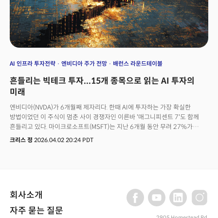
AI 인프라 투자전략
엔비디아 주가 전망
배런스 라운드테이블
흔들리는 빅테크 투자...15개 종목으로 읽는 AI 투자의
미래
엔비디아(NVDA)가 6개월째 제자리다. 한때 AI에 투자하는 가장 확실한
방법이었던 이 주식이 멈춘 사이 경쟁자인 이른바 '매그니피센트 7'도 함께
흔들리고 있다. 마이크로소프트(MSFT)는 지난 6개월 동안 무려 27%가
하락했다. 최근 구글 터보퀀트를 비롯해 퀀텀 AI로 시장에 유의미한 궤적을
크리스 정
2026.04.02 20:24 PDT
남기고 있는 구글(GOOGL)을 제외하면 모든 기업들이 마이너스다.
소프트웨어 기업들은 SaaS(서비스형 소프트웨어)가 구시대 유물 취급을 받고
자산 경량형의 플랫폼이었던 클라우드 기업들은 수백억 달러의 설비투자를
쏟아부으며 유틸리티 기업의 재무구조를 닮아가고 있다.기술주 투자는 어디로
향하고 있는 것일까? 이에 대한 해답을 찾으러 배런스의 월가 명사 집단인
회사소개
라운드테이블이 다시 소집되어 이 혼란 속에서 15개의 종목을 꺼내놓았다.
하지만 이보다 더 중요한 것은 이들이 제시한 지금 상황에 대한 하나의
자주 묻는 질문
진단이다. 👉 투자전략 리포트: 클라우드 레볼루션, AI 자본의 흐름을 잡아라
2905 Homestead Rd,