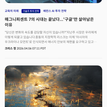
교육의 미래
배런스 AI 투자 전략
기술주 투자 전략
매그니피센트 7의 시대는 끝났다...'구글'만 살아남은
이유
"당신은 변화의 속도를 감당할 자신이 있습니까?"지난주 시장은 우리에게
이렇게 되묻고 있습니다.중동의 지정학적 리스크는 이제 '아시아의
우크라이나 모먼트'로 인식되면서 에너지 안보의 재편을 요구하고 있고
빅테크는 무한 질주를 멈추고 '클라우드의 유틸리티화'라는 새로운 현실을
크리스 정
2026.04.06 07:11 PDT
마주하고 있습니다. 구글 터보퀀트로 시장을 뒤집어 놓은지 몇 주 만에
양자컴퓨팅 기술 혁신을 통해 암호화폐 보안의 근본적인 위협이 될 수 있는
보고서를 발표했습니다. 여기에 루이지애나 주립대는 AI 학사 학위를 공식
출범하며 2018년 카네기멜론과 2024년 아이비리그의 초엘리트 학교의
시범적 커리큘럼이 하방 확대되고 있음을 시사하고 있습니다. 변화의 속도가
너무 빠르게 진행되고 있습니다. 무서운 점은 경제가 이를 감당하지 못하고
있다는 사실입니다. 미국의 3월 고용보고서는 18만명에 가까운 신규
고용으로 '서프라이즈'가 됐지만 수면 아래의 데이터는 충격적인 결과를
보고하고 있습니다. 이번 주 밀키스레터는 이 네 가지 흐름이 하나의 맥락으로
연결되는 지점을 짚어봅니다. 고용의 착시, AI 투자의 전환, 양자 보안 리스크,
에너지 대전환은 독립된 이슈지만 결국 "기존 시스템이 어디까지 버틸 수
있는가"라는 동일한 질문을 던지고 있습니다.