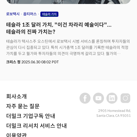
로보택시
옵티머스
테슬라 가치
테슬라 1조 달러 가치, "이건 차라리 예술이다"...
테슬라의 진짜 가치는?
테슬라가 텍사스주 오스틴에서 로보택시 시범 서비스를 론칭하며 투자자들의
관심이 다시 집중되고 있다. 특히 시가총액 1조 달러를 기록한 테슬라의 적정
가치를 두고 월가와 투자자들의 의견이 극명하게 갈리고 있다. 월가의
투자의견은 극단적인 수준의 엇갈림을 보인다. 애널리스트들의 12개월
크리스 정
2025.06.30 08:02 PDT
목표주가는 최저 115달러에서 최고 500달러까지 4배 이상 차이를 보인다.
이는 테슬라를 3700억 달러 수준의 기업으로 볼 것인가 아니면 1조 6천억
달러 기업으로 볼 것인가의 근본적 시각 차이를 반영한다.
회사소개
자주 묻는 질문
2905 Homestead Rd,
더밀크 기업구독 안내
Santa Clara, CA 95051
더밀크 리서치 서비스 안내
이용약관