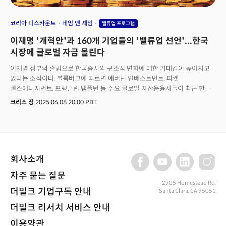
코리아 디스카운트
네임 앤 셰임
밸류업 프로그램
이재명 '개혁안'과 160개 기업들의 '밸류업 선언'...한국
시장에 글로벌 자금 몰린다
이재명 정부의 출범으로 한국증시의 구조적 변화에 대한 기대감이 높아지고
있다는 소식이다. 블룸버그에 따르면 애버딘 인베스트먼트, 피켓
웰스매니지먼트, 프랭클린 템플턴 등 주요 글로벌 자산운용사들이 최근 한국
주식 비중을 늘리거나 투자 전망을 상향 조정했다고 전했다. 이들은 새 정부의
크리스 정
2025.06.08 20:00 PDT
기업 지배구조 개선 의지와 주식시장 수익률 제고 공약에 주목하고 있는
것으로 분석된다.그동안 한국 경제를 주도하는 재벌 기업집단들은 소액주주
권익 보호에 소홀했다는 비판을 받아왔다. 이로 인해 한국 기업들의 주가는
장부가치보다 낮게 거래되고 해외 경쟁사 대비 저평가되는 '코리아
디스카운트' 현상이 지속되어 왔다.홍콩 소재 MY.알파 매니지먼트의 존 전
회사소개
전무는 "한국 시장의 경우 기업이 벌어들인 수익과 소액주주가 돌려받는 몫
사이의 연결고리가 끊어져 있었다"며 "새로운 행정부와 국회가 그들의 입법을
자주 묻는 질문
통해 이 문제가 해결될 가능성이 있다"라고 전망했다. 실제 대한민국 국회는
2905 Homestead Rd,
6월 12일(현지시각)에는 국회 본회의를 열어 상법 개정안 등을 처리할
더밀크 기업구독 안내
Santa Clara, CA 95051
방침이다. 새 정부의 핵심 정책 중 하나는 상법 개정을 통해 이사회의 주주에
더밀크 리서치 서비스 안내
대한 신의의무를 강화하는 것이다. 현재는 회사 자체에 대한 의무만 규정되어
있지만, 이를 주주까지 확대하려는 것이다. 또한 감사위원 선임 과정 개선과
이용약관