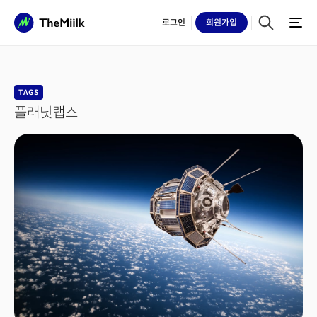
로그인
회원
가입
TAGS
플래닛랩스