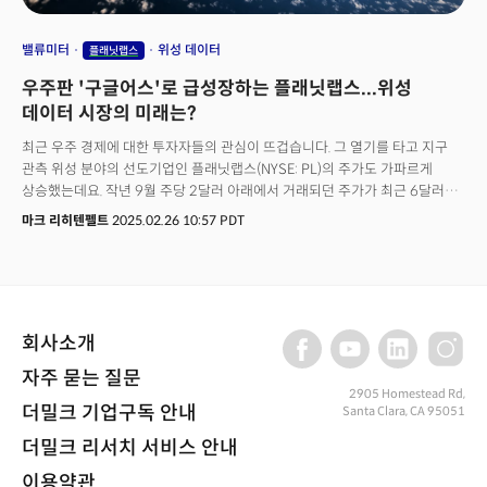
밸류미터
위성 데이터
플래닛랩스
우주판 '구글어스'로 급성장하는 플래닛랩스...위성
데이터 시장의 미래는?
최근 우주 경제에 대한 투자자들의 관심이 뜨겁습니다. 그 열기를 타고 지구
관측 위성 분야의 선도기업인 플래닛랩스(NYSE: PL)의 주가도 가파르게
상승했는데요. 작년 9월 주당 2달러 아래에서 거래되던 주가가 최근 6달러를
넘어서며 위성 데이터에 대한 수요 급증에 투자자들의 기대감이 반영되고
마크 리히텐펠트
2025.02.26 10:57 PDT
있습니다.
회사소개
자주 묻는 질문
2905 Homestead Rd,
더밀크 기업구독 안내
Santa Clara, CA 95051
더밀크 리서치 서비스 안내
이용약관