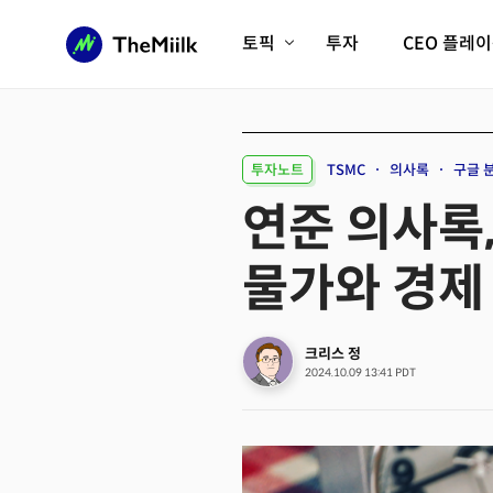
토픽
투자
CEO 플레
에이전틱AI시대
롱제비티/헬스케어
인프라/에너지
미국대전환
투자노트
TSMC
의사록
구글 
피지컬AI/로봇
디지털자산
연준 의사록,
AX비즈니스혁명
미래 교육/직업
물가와 경제
전체 기사 보기
크리스 정
2024.10.09 13:41 PDT