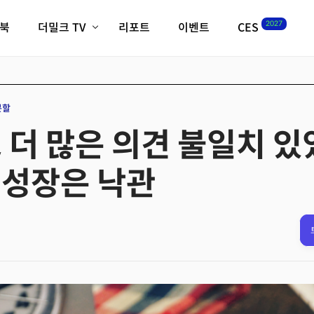
2027
이북
더밀크 TV
리포트
이벤트
CES
전체기사
K-웨이브
최신비디오
비디오
스타트업
혁신원정대
역사 및 개요
분할
인자기(사람,돈,기술 이야기)
 더 많은 의견 불일치 있었
필드 가이드
크리스의 뉴욕 시그널
CES2027 with TheM
 성장은 낙관
더밀크 아카데미
더웨이브/트렌드쇼
밸리토크