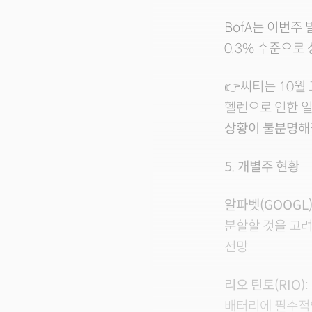
BofA는 이번주
0.3% 수준으로
👉씨티는 10월
헬렌으로 인한 일
상황이 불분명해
5. 개별주 현황
알파벳(GOOGL)
분할할 것을 고려
전망.
리오 틴토(RIO):
배터리에 필수적