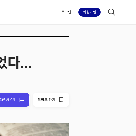
로그인
회원
가입
다...
iilk
토론 AI 0개
북마크 하기