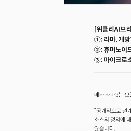
[위클리AI브리
①: 라마, 개
②: 휴머노이드
③: 마이크로
메타 라마3는 오
“공개적으로 설계
소스의 정의에 해
않습니다.