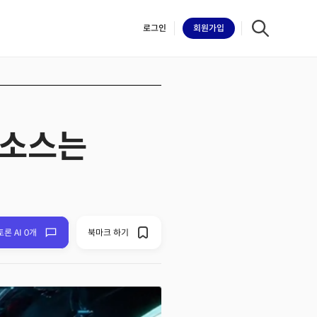
로그인
회원
가입
 소스는
iilk
토론 AI 0개
북마크 하기