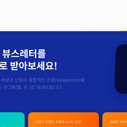
 뷰스레터를
로 받아보세요!
세상과 산업의 종합적인 관점(Viewpoints)을
주 3회(월, 수, 금) 보내드립니다.
더밀크 인뎁스 리포트 A.I.R. 28호
[WAIC 20
자료