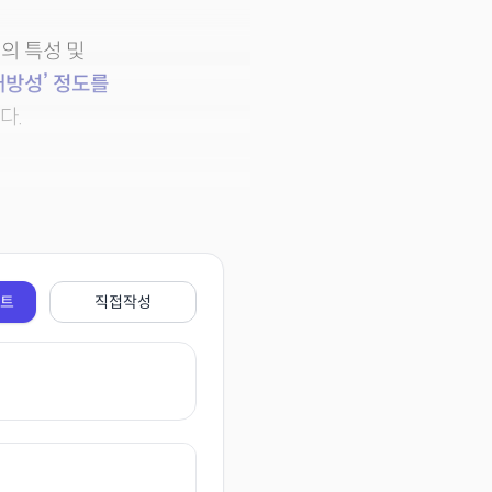
델의 특성 및
개방성’ 정도를
다.
전트
직접작성