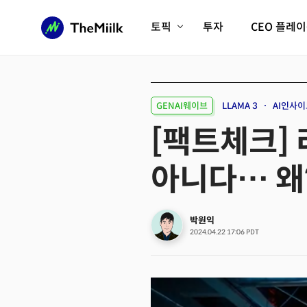
토픽
투자
CEO 플레
에이전틱AI시대
롱제비티/헬스케어
인프라/에너지
미국대전환
GENAI웨이브
LLAMA 3
AI인사이
피지컬AI/로봇
디지털자산
[팩트체크]
AX비즈니스혁명
미래 교육/직업
아니다… 왜
전체 기사 보기
박원익
2024.04.22 17:06 PDT