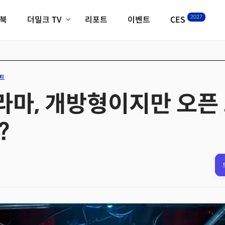
2027
이북
더밀크 TV
리포트
이벤트
CES
전체기사
K-웨이브
최신비디오
비디오
스타트업
혁신원정대
역사 및 개요
트
인자기(사람,돈,기술 이야기)
 라마, 개방형이지만 오픈
필드 가이드
크리스의 뉴욕 시그널
CES2027 with TheM
?
더밀크 아카데미
더웨이브/트렌드쇼
밸리토크