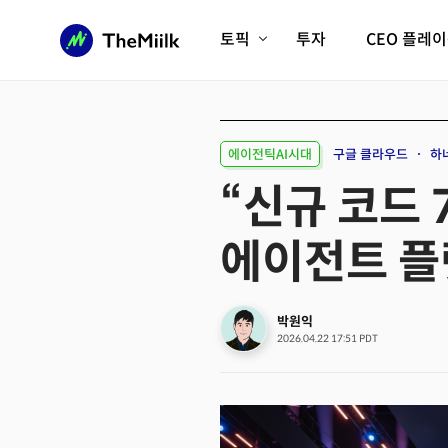
토픽
투자
CEO 플레
에이전틱AI시대
롱제비티/헬스케어
인프라/에너지
미국대전환
에이전틱AI시대
구글 클라우드
하
피지컬AI/로봇
디지털자산
“신규 코드 7
AX비즈니스혁명
미래 교육/직업
에이전트 플
전체 기사 보기
박원익
2026.04.22 17:51 PDT