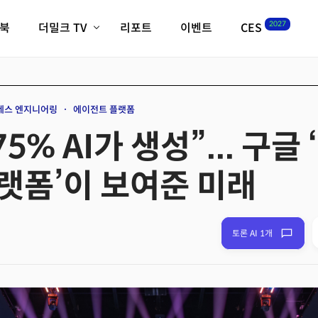
2027
이북
더밀크 TV
리포트
이벤트
CES
전체기사
K-웨이브
최신비디오
비디오
스타트업
혁신원정대
역사 및 개요
네스 엔지니어링
에이전트 플랫폼
인자기(사람,돈,기술 이야기)
5% AI가 생성”... 구글
필드 가이드
크리스의 뉴욕 시그널
CES2027 with TheM
랫폼’이 보여준 미래
더밀크 아카데미
더웨이브/트렌드쇼
밸리토크
토론 AI 1개