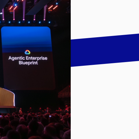
talk
LinkedIn
하기