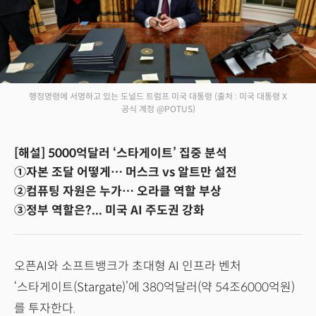
행정명령에 서명하고 있는 도널드 트럼프 미국 대통령
(출처 : 미국 대통령 X
공식 계정 @POTUS)
[해설] 5000억달러 ‘스타게이트’ 집중 분석
①자본 조달 어떻게… 머스크 vs 알트만 설전
②컴퓨팅 자원은 누가… 오라클 역할 부상
③정부 역할은?... 미국 AI 주도권 강화
오픈AI와 소프트뱅크가 초대형 AI 인프라 벤처
‘스타게이트(Stargate)’에 380억달러(약 54조6000억원)
를 투자한다.