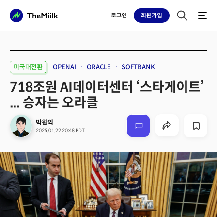
로그인
회원
가입
미국대전환
OPENAI
ORACLE
SOFTBANK
718조원 AI데이터센터 ‘스타게이트’
... 승자는 오라클
박원익
2025.01.22 20:48 PDT