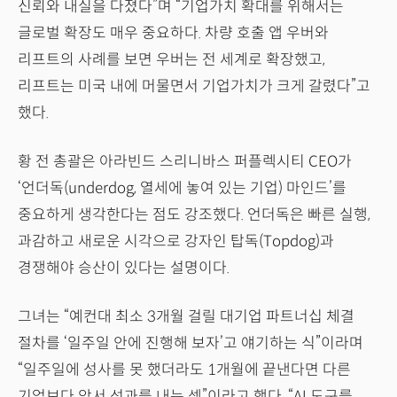
신뢰와 내실을 다졌다”며 “기업가치 확대를 위해서는
글로벌 확장도 매우 중요하다. 차량 호출 앱 우버와
리프트의 사례를 보면 우버는 전 세계로 확장했고,
리프트는 미국 내에 머물면서 기업가치가 크게 갈렸다”고
했다.
황 전 총괄은 아라빈드 스리니바스 퍼플렉시티 CEO가
‘언더독(underdog, 열세에 놓여 있는 기업) 마인드’를
중요하게 생각한다는 점도 강조했다. 언더독은 빠른 실행,
과감하고 새로운 시각으로 강자인 탑독(Topdog)과
경쟁해야 승산이 있다는 설명이다.
그녀는 “예컨대 최소 3개월 걸릴 대기업 파트너십 체결
절차를 ‘일주일 안에 진행해 보자’고 얘기하는 식”이라며
“일주일에 성사를 못 했더라도 1개월에 끝낸다면 다른
기업보다 앞서 성과를 내는 셈”이라고 했다. “AI 도구를