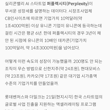
실리콘밸리 AI 스타트업
퍼플렉시티(Perplexity)
이
무서운 성장세를 설명하는 데이터다. 시장조사업체
CB인사이츠에 따르면 기업가치 10억달러(약
1조4000억원) 이상 유니콘 기업이 유니콘에 등극하는데
걸린 시간은 평균 6년. 한데 퍼플렉시티의 경우 3년이 채
안 된 시점에 유니콘의 10배인 데카콘(기업가치
100억달러, 약 14조3000억원)을 넘어섰다.
어떻게 이런 속도의 성장이 가능했을까. 200명도 안 되는
조직이 무슨 방법으로 신한지주(약 24조원), 현대모비스
(약 23조원), 카카오(약 17조원) 같은 대기업 시가총액
수준의 기업가치를 만들었을까.
롯데벤처스와 더밀크는 21일(현지시각) 한국 스타트업의
글로벌 사업 진출을 지원하는 액셀러레이팅 프로그램