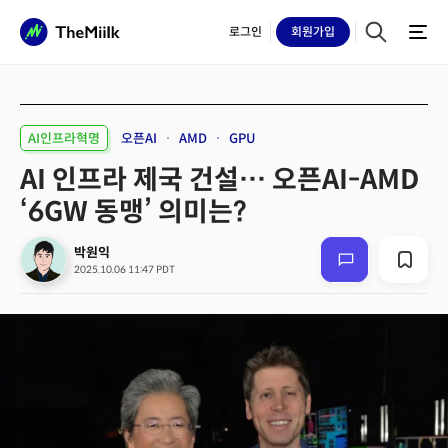
로그인
회원
가입
AI인프라혁명
오픈AI
AMD
GPU
AI 인프라 제국 건설… 오픈AI-AMD
‘6GW 동맹’ 의미는?
박원익
2025.10.06 11:47 PDT