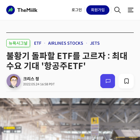
로그인
회원
가입
뉴욕시그널
ETF
AIRLINES STOCKS
JETS
불황기 돌파할 ETF를 고르자 : 최대
수요 기대 '항공주ETF'
크리스 정
2022.05.24 16:58 PDT