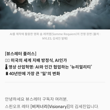
AI를 제작에 활용한 영화 솜 레퀴엠(Somme Requiem)의 전쟁 장면
(출처 :
MYLES, 김세진 발췌)
[뷰스레터 플러스]
🤼‍♂️ 미국의 세계 지배 방정식, AI인가
🌡️ 영상 산업혁명: AI와 인간 협업하는 ‘뉴리얼리티’
🔋40년만에 가장 큰 '일'의 변화
안녕하세요 뷰스레터 구독자 여러분,
스핀오프 레터
[비저너리(Visionary)]
의 김세진입니다.