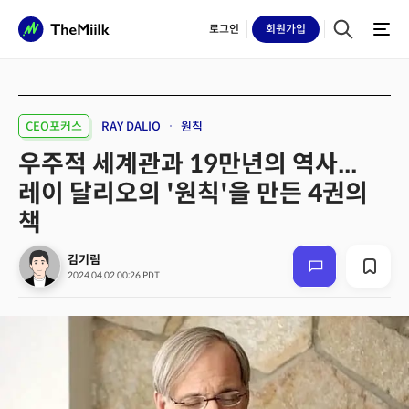
로그인
회원
가입
CEO포커스
RAY DALIO
원칙
우주적 세계관과 19만년의 역사...
레이 달리오의 '원칙'을 만든 4권의
책
김기림
2024.04.02 00:26 PDT