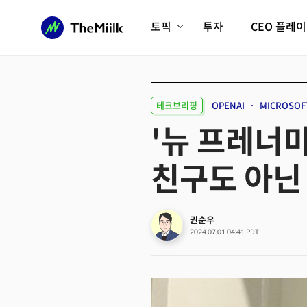
토픽
투자
CEO 플레
에이전틱AI시대
롱제비티/헬스케어
인프라/에너지
미국대전환
테크브리핑
OPENAI
MICROSOF
피지컬AI/로봇
디지털자산
'뉴 프레너미
AX비즈니스혁명
미래 교육/직업
친구도 아닌
전체 기사 보기
권순우
2024.07.01 04:41 PDT