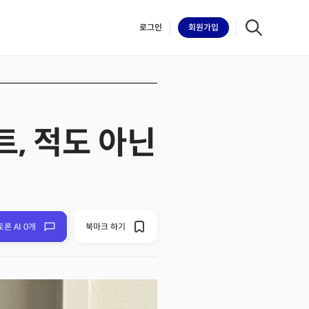
로그인
회원
가입
트, 적도 아닌
iilk
토론 AI 0개
북마크 하기