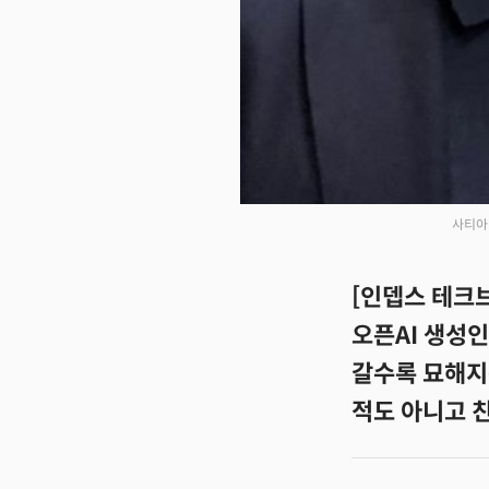
사티아 
[인뎁스 테크
오픈AI 생성
갈수록 묘해지는
적도 아니고 