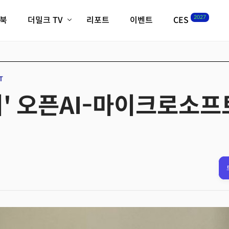
2027
이북
더밀크 TV
리포트
이벤트
CES
전체기사
K-웨이브
최신비디오
비디오
스타트업
혁신원정대
역사 및 개요
T
인자기(사람,돈,기술 이야기)
' 오픈AI-마이크로소프
필드 가이드
크리스의 뉴욕 시그널
CES2027 with TheM
더밀크 아카데미
더웨이브/트렌드쇼
밸리토크