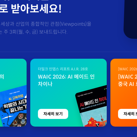
로 받아보세요!
세상과 산업의 종합적인 관점(Viewpoints)을
주 3회(월, 수, 금) 보내드립니다.
더밀크 인뎁스 리포트 A.I.R. 28호
[WAIC 20
자료
벌의
WAIC 2026: AI 메이드 인
[WAIC
차이나
중국 AI
자세히 보기
자세히 