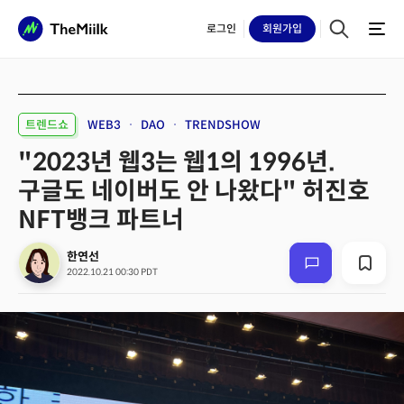
로그인
회원
가입
트렌드쇼
WEB3
DAO
TRENDSHOW
"2023년 웹3는 웹1의 1996년.
구글도 네이버도 안 나왔다" 허진호
NFT뱅크 파트너
한연선
2022.10.21 00:30 PDT