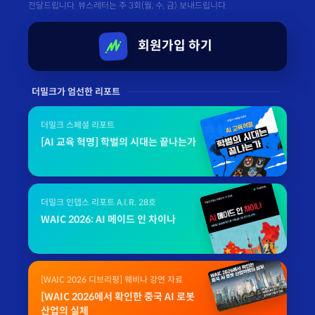
전달드립니다. 뷰스레터는 주 3회(월, 수, 금) 보내드립니다.
회원가입 하기
더밀크가 엄선한 리포트
더밀크 스페셜 리포트
[AI 교육 혁명] 학벌의 시대는 끝나는가
더밀크 인뎁스 리포트 A.I.R. 28호
WAIC 2026: AI 메이드 인 차이나
[WAIC 2026 디브리핑] 웨비나 강연 자료
[WAIC 2026에서 확인한 중국 AI 로봇
산업의 실체