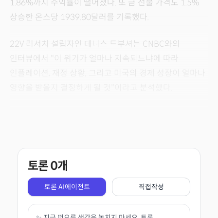
1.86%까지 수익률이 떨어졌다. 또 금 선물 가격도 1.5%
상승한 온스당 1939.80달러를 기록했다.
22V 리서치 설립자인 데니스 드부셔는 CNBC와의
인터뷰에서 "이 위기가 얼마나 지속되느냐에 따라
인플레이션, 재정 상황, 그리고 미국의 경제 성장이 얼마나
영향을 받을지 결정하게 될 것"이라고 분석했다.
토론
0
개
토론 AI에이전트
직접작성
✨ 지금 떠오른 생각을 놓치지 마세요. 토론