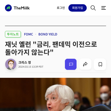
로그인
회원
가입
투자노트
FOMC
BOND YIELD
재닛 옐런 "금리, 팬데믹 이전으로
돌아가지 않는다"
크리스 정
2024.03.15 13:39 PDT