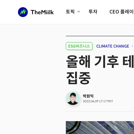
토픽
투자
CEO 플레
에이전틱AI시대
롱제비티/헬스케어
인프라/에너지
미국대전환
ESG비즈니스
CLIMATE CHANGE
피지컬AI/로봇
디지털자산
올해 기후 테
AX비즈니스혁명
미래 교육/직업
집중
전체 기사 보기
박원익
2022.06.09 17:17 PDT