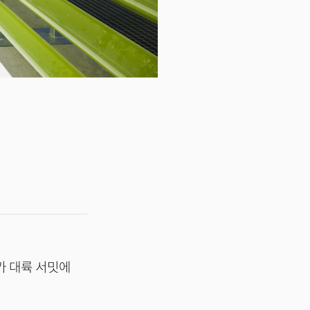
카 대륙 서밋에