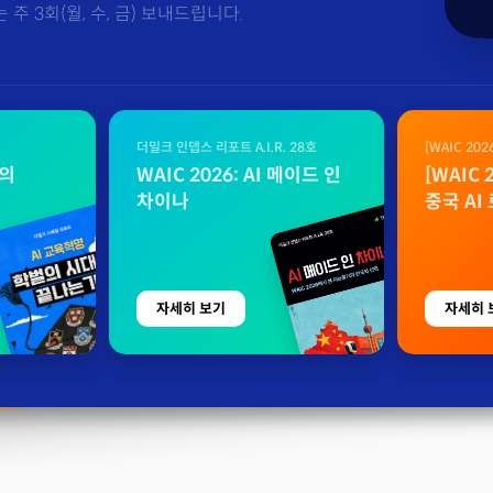
주 3회(월, 수, 금) 보내드립니다.
더밀크 인뎁스 리포트 A.I.R. 28호
[WAIC 20
자료
벌의
WAIC 2026: AI 메이드 인
[WAIC
차이나
중국 AI
자세히 보기
자세히 