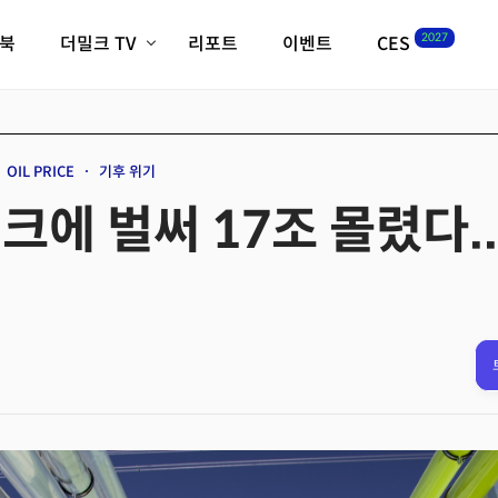
2027
이북
더밀크 TV
리포트
이벤트
CES
전체기사
K-웨이브
최신비디오
비디오
스타트업
혁신원정대
역사 및 개요
OIL PRICE
기후 위기
인자기(사람,돈,기술 이야기)
크에 벌써 17조 몰렸다.
필드 가이드
크리스의 뉴욕 시그널
CES2027 with TheM
더밀크 아카데미
더웨이브/트렌드쇼
밸리토크