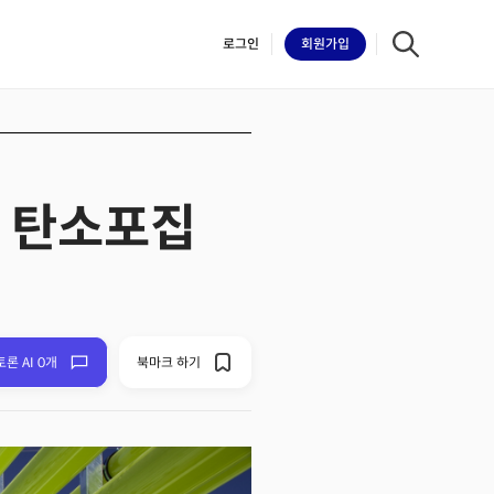
로그인
회원
가입
. 탄소포집
iilk
토론 AI 0개
북마크 하기