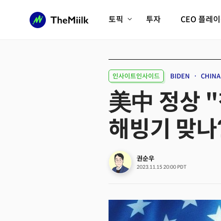
토픽
투자
CEO 플레
에이전틱AI시대
롱제비티/헬스케어
인프라/에너지
미국대전환
인사이트인사이드
BIDEN
CHINA
피지컬AI/로봇
디지털자산
美中 정상 "
AX비즈니스혁명
미래 교육/직업
해빙기 맞나
전체 기사 보기
권순우
2023.11.15 20:00 PDT