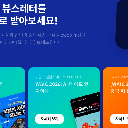
 뷰스레터를
로 받아보세요!
세상과 산업의 종합적인 관점(Viewpoints)을
주 3회(월, 수, 금) 보내드립니다.
더밀크 인뎁스 리포트 A.I.R. 28호
[WAIC 20
자료
벌의
WAIC 2026: AI 메이드 인
[WAIC
차이나
중국 AI
자세히 보기
자세히 