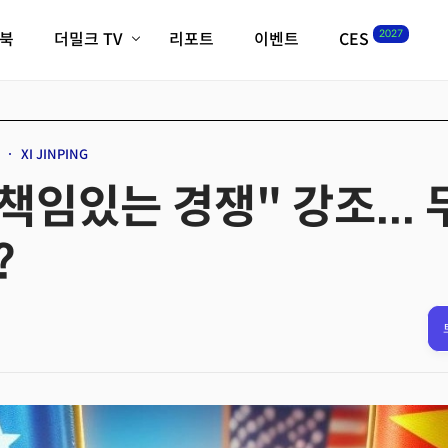
2027
이북
더밀크 TV
리포트
이벤트
CES
전체기사
K-웨이브
최신비디오
비디오
스타트업
혁신원정대
역사 및 개요
XI JINPING
인자기(사람,돈,기술 이야기)
책임있는 경쟁" 강조...
필드 가이드
크리스의 뉴욕 시그널
CES2027 with TheM
?
더밀크 아카데미
더웨이브/트렌드쇼
밸리토크