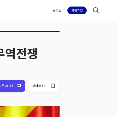
로그인
회원
가입
 무역전쟁
iilk
토론 AI 0개
북마크 하기