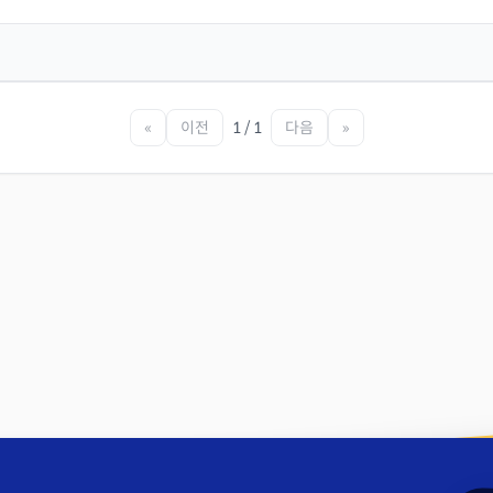
«
이전
1 / 1
다음
»