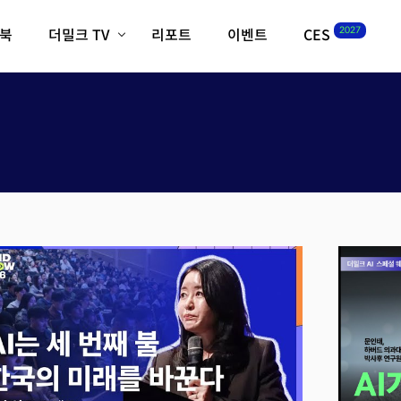
2027
이북
더밀크 TV
리포트
이벤트
CES
전체기사
K-웨이브
최신비디오
비디오
스타트업
혁신원정대
역사 및 개요
인자기(사람,돈,기술 이야기)
필드 가이드
크리스의 뉴욕 시그널
CES2027 with TheM
더밀크 아카데미
더웨이브/트렌드쇼
밸리토크