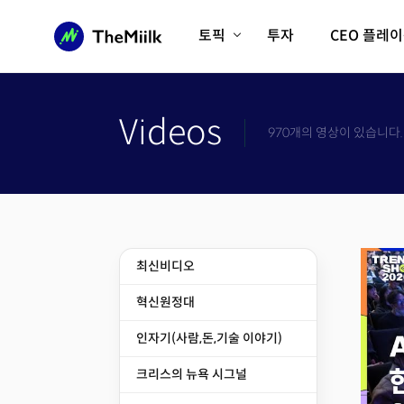
토픽
투자
CEO 플레
에이전틱AI시대
롱제비티/헬스케어
인프라/에너지
미국대전환
Videos
970개의 영상이 있습니다.
피지컬AI/로봇
디지털자산
AX비즈니스혁명
미래 교육/직업
전체 기사 보기
최신비디오
혁신원정대
인자기(사람,돈,기술 이야기)
크리스의 뉴욕 시그널