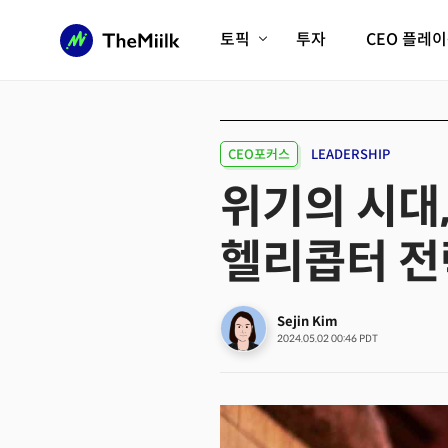
토픽
투자
CEO 플레
에이전틱AI시대
롱제비티/헬스케어
인프라/에너지
미국대전환
CEO포커스
LEADERSHIP
피지컬AI/로봇
디지털자산
위기의 시대,
AX비즈니스혁명
미래 교육/직업
헬리콥터 전
전체 기사 보기
Sejin Kim
2024.05.02 00:46 PDT