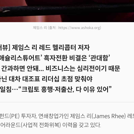
제임스 리
(출처 : https://www.ashoka.org)
터뷰] 제임스 리 레드 헬리콥터 저자
’애슐리스튜어트’ 흑자전환 비결은 ‘관대함’
 간과하면 안돼... 비즈니스는 심리전이기 때문
아닌 대차 대조표 리더십 초점 맞춰야
일침…“크립토 흥행∙저출산, 다 이유 있어”
드(PE) 투자자, 연쇄창업가인 제임스 리(James Rhee) 
어라운드(사업적 전화위복) 이력을 갖고 있다.