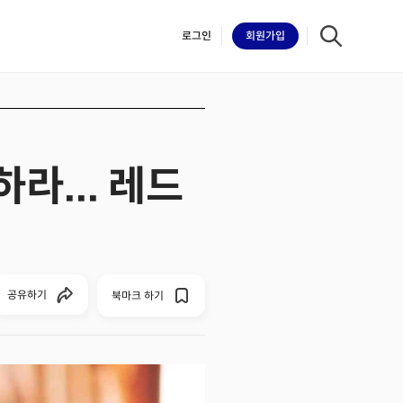
로그인
회원
가입
라... 레드
iilk
공유하기
북마크 하기