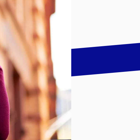
talk
LinkedIn
하기