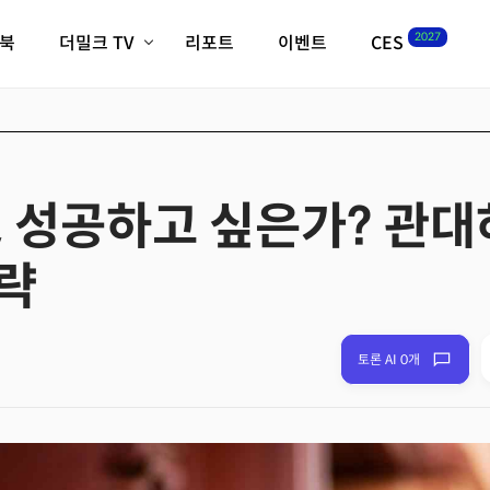
2027
이북
더밀크 TV
리포트
이벤트
CES
전체기사
K-웨이브
최신비디오
비디오
스타트업
혁신원정대
역사 및 개요
인자기(사람,돈,기술 이야기)
 성공하고 싶은가? 관대하
필드 가이드
크리스의 뉴욕 시그널
CES2027 with TheM
략
더밀크 아카데미
더웨이브/트렌드쇼
밸리토크
토론 AI 0개