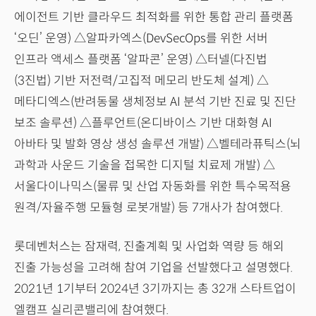
에이전트 기반 클라우드 최적화를 위한 통합 관리 플랫폼
‘오딘’ 운영) △알파카엑스(DevSecOps를 위한 서버
인프라 액세스 플랫폼 ‘알파콘’ 운영) △터넬(다진법
(3진법) 기반 저전력/고집적 메모리 반도체 설계) △
메타디엑스(반려동물 생체정보 AI 분석 기반 진료 및 진단
보조 솔루션) △플루언트(온디바이스 기반 대화형 AI
아바타 및 발화 영상 생성 솔루션 개발) △벨테라퓨틱스(뇌
과학과 사운드 기술을 접목한 디지털 치료제 개발) △
서울다이나믹스(물류 및 산업 자동화를 위한 특수목적용
원격/자율주행 모듈형 로봇개발) 등 7개사가 참여했다.
롯데벤처스는 잠재력, 진출계획 및 사업화 역량 등 해외
진출 가능성을 고려해 참여 기업을 선발했다고 설명했다.
2021년 1기부터 2024년 3기까지는 총 32개 스타트업이
엘캠프 실리콘밸리에 참여했다.