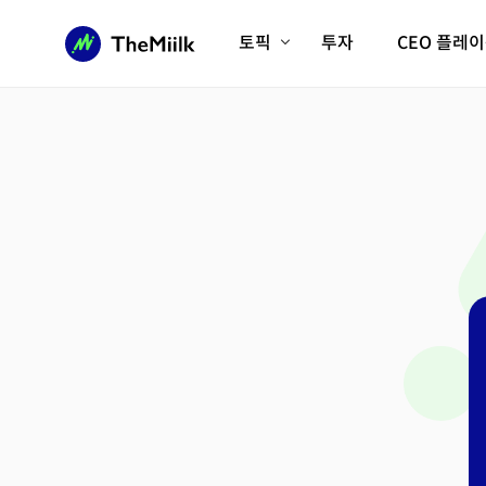
토픽
투자
CEO 플레
에이전틱AI시대
롱제비티/헬스케어
인프라/에너지
미국대전환
피지컬AI/로봇
디지털자산
AX비즈니스혁명
미래 교육/직업
전체 기사 보기