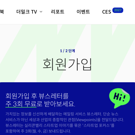
2027
이북
더밀크 TV
리포트
이벤트
CES
전체기사
K-웨이브
최신비디오
비디오
스타트업
혁신원정대
역사 및 개요
인자기(사람,돈,기술 이야기)
1 / 2 단계
필드 가이드
회원가입
크리스의 뉴욕 시그널
CES2027 with TheM
더밀크 아카데미
더웨이브/트렌드쇼
회원가입 후 뷰스레터를
밸리토크
주 3회 무료
로 받아보세요.
가치있는 정보를 신선하게 배달하는 메일링 서비스 뷰스레터. 단순 뉴스
서비스가 아닌 세상과 산업의 종합적인 관점(Viewpoints)을 전달드립니다.
뷰스레터는 실리콘밸리 스타트업 이야기를 묶은 '스타트업 포커스'를
포함하여 주 3회(월, 수, 금) 보내드립니다.