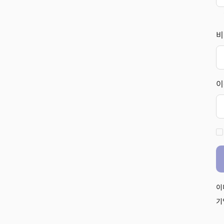
비
이
이
기