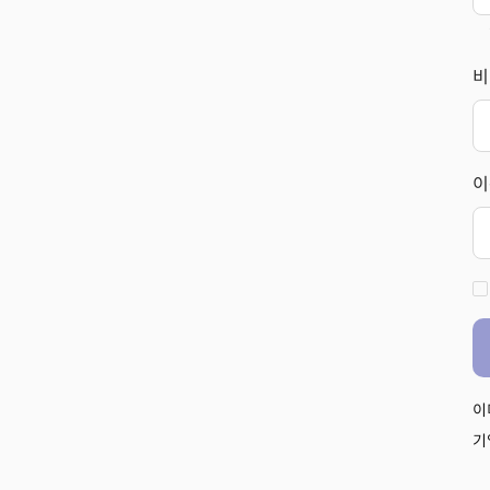
비
이
이
기