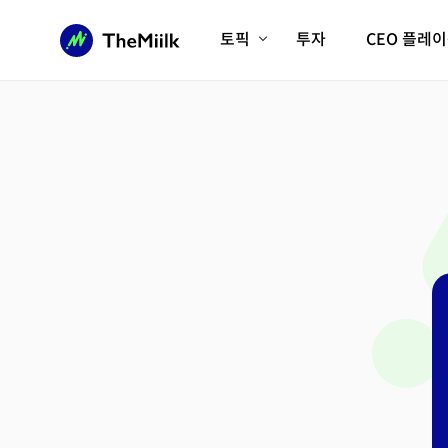
토픽
투자
CEO 플레
에이전틱AI시대
롱제비티/헬스케어
인프라/에너지
미국대전환
피지컬AI/로봇
디지털자산
AX비즈니스혁명
미래 교육/직업
전체 기사 보기