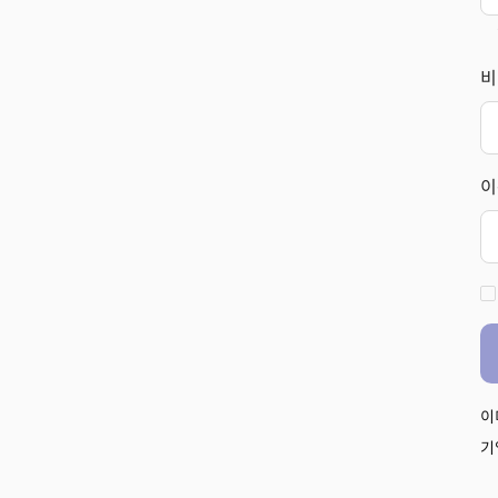
비
이
이
기