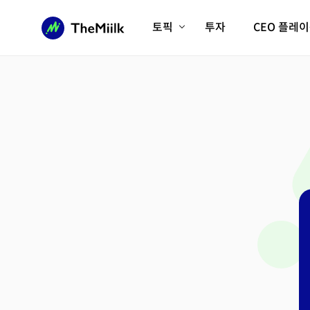
토픽
투자
CEO 플레
에이전틱AI시대
롱제비티/헬스케어
인프라/에너지
미국대전환
피지컬AI/로봇
디지털자산
AX비즈니스혁명
미래 교육/직업
전체 기사 보기