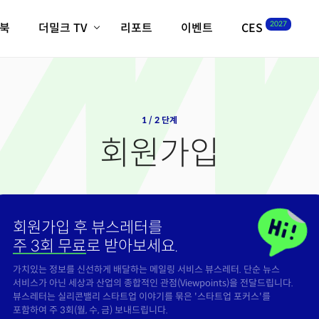
2027
이북
더밀크 TV
리포트
이벤트
CES
전체기사
K-웨이브
최신비디오
비디오
스타트업
혁신원정대
역사 및 개요
인자기(사람,돈,기술 이야기)
1 / 2 단계
필드 가이드
회원가입
크리스의 뉴욕 시그널
CES2027 with TheM
더밀크 아카데미
더웨이브/트렌드쇼
회원가입 후 뷰스레터를
밸리토크
주 3회 무료
로 받아보세요.
가치있는 정보를 신선하게 배달하는 메일링 서비스 뷰스레터. 단순 뉴스
서비스가 아닌 세상과 산업의 종합적인 관점(Viewpoints)을 전달드립니다.
뷰스레터는 실리콘밸리 스타트업 이야기를 묶은 '스타트업 포커스'를
포함하여 주 3회(월, 수, 금) 보내드립니다.