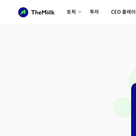
토픽
투자
CEO 플레
에이전틱AI시대
롱제비티/헬스케어
인프라/에너지
미국대전환
피지컬AI/로봇
디지털자산
AX비즈니스혁명
미래 교육/직업
전체 기사 보기