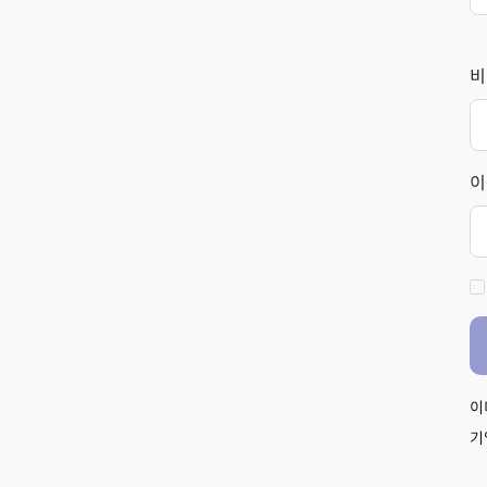
비
이
이
기