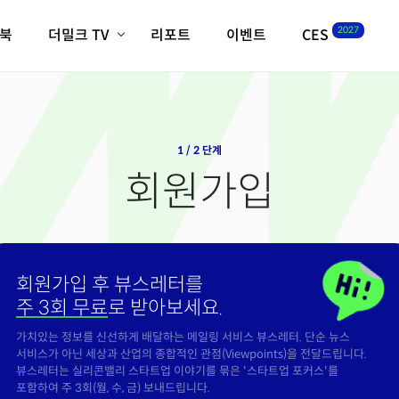
2027
이북
더밀크 TV
리포트
이벤트
CES
전체기사
K-웨이브
최신비디오
비디오
스타트업
혁신원정대
역사 및 개요
인자기(사람,돈,기술 이야기)
1 / 2 단계
필드 가이드
회원가입
크리스의 뉴욕 시그널
CES2027 with TheM
더밀크 아카데미
더웨이브/트렌드쇼
회원가입 후 뷰스레터를
밸리토크
주 3회 무료
로 받아보세요.
가치있는 정보를 신선하게 배달하는 메일링 서비스 뷰스레터. 단순 뉴스
서비스가 아닌 세상과 산업의 종합적인 관점(Viewpoints)을 전달드립니다.
뷰스레터는 실리콘밸리 스타트업 이야기를 묶은 '스타트업 포커스'를
포함하여 주 3회(월, 수, 금) 보내드립니다.