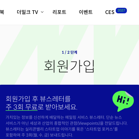
2027
이북
더밀크 TV
리포트
이벤트
CES
전체기사
K-웨이브
최신비디오
비디오
스타트업
혁신원정대
역사 및 개요
인자기(사람,돈,기술 이야기)
1 / 2 단계
필드 가이드
회원가입
크리스의 뉴욕 시그널
CES2027 with TheM
더밀크 아카데미
더웨이브/트렌드쇼
회원가입 후 뷰스레터를
밸리토크
주 3회 무료
로 받아보세요.
가치있는 정보를 신선하게 배달하는 메일링 서비스 뷰스레터. 단순 뉴스
서비스가 아닌 세상과 산업의 종합적인 관점(Viewpoints)을 전달드립니다.
뷰스레터는 실리콘밸리 스타트업 이야기를 묶은 '스타트업 포커스'를
포함하여 주 3회(월, 수, 금) 보내드립니다.