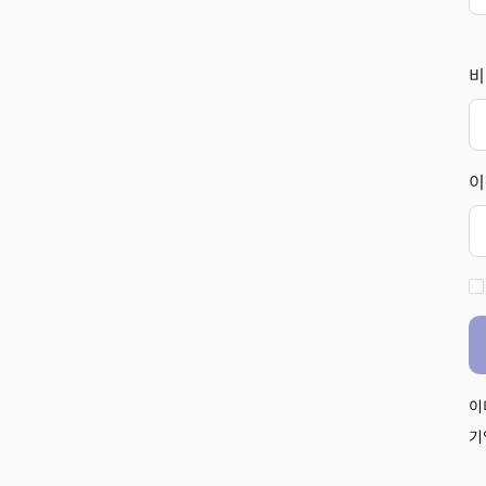
비
이
이
기