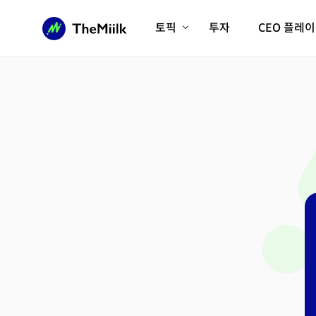
토픽
투자
CEO 플레
에이전틱AI시대
롱제비티/헬스케어
인프라/에너지
미국대전환
피지컬AI/로봇
디지털자산
AX비즈니스혁명
미래 교육/직업
전체 기사 보기