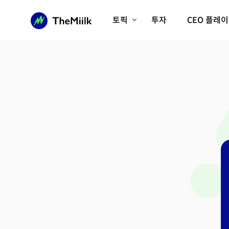
토픽
투자
CEO 플레
에이전틱AI시대
롱제비티/헬스케어
인프라/에너지
미국대전환
피지컬AI/로봇
디지털자산
AX비즈니스혁명
미래 교육/직업
전체 기사 보기