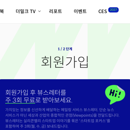
2027
이북
더밀크 TV
리포트
이벤트
CES
전체기사
K-웨이브
최신비디오
비디오
스타트업
혁신원정대
역사 및 개요
인자기(사람,돈,기술 이야기)
1 / 2 단계
필드 가이드
회원가입
크리스의 뉴욕 시그널
CES2027 with TheM
더밀크 아카데미
더웨이브/트렌드쇼
회원가입 후 뷰스레터를
밸리토크
주 3회 무료
로 받아보세요.
가치있는 정보를 신선하게 배달하는 메일링 서비스 뷰스레터. 단순 뉴스
서비스가 아닌 세상과 산업의 종합적인 관점(Viewpoints)을 전달드립니다.
뷰스레터는 실리콘밸리 스타트업 이야기를 묶은 '스타트업 포커스'를
포함하여 주 3회(월, 수, 금) 보내드립니다.