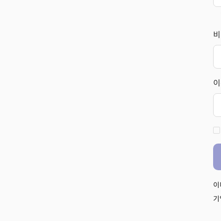
비
이
이
기