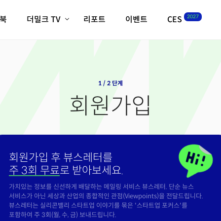
2027
이북
더밀크 TV
리포트
이벤트
CES
전체기사
K-웨이브
최신비디오
비디오
스타트업
혁신원정대
역사 및 개요
인자기(사람,돈,기술 이야기)
1 / 2 단계
필드 가이드
회원가입
크리스의 뉴욕 시그널
CES2027 with TheM
더밀크 아카데미
더웨이브/트렌드쇼
회원가입 후 뷰스레터를
밸리토크
주 3회 무료
로 받아보세요.
가치있는 정보를 신선하게 배달하는 메일링 서비스 뷰스레터. 단순 뉴스
서비스가 아닌 세상과 산업의 종합적인 관점(Viewpoints)을 전달드립니다.
뷰스레터는 실리콘밸리 스타트업 이야기를 묶은 '스타트업 포커스'를
포함하여 주 3회(월, 수, 금) 보내드립니다.