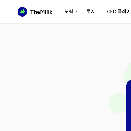
토픽
투자
CEO 플레
에이전틱AI시대
롱제비티/헬스케어
인프라/에너지
미국대전환
피지컬AI/로봇
디지털자산
AX비즈니스혁명
미래 교육/직업
전체 기사 보기