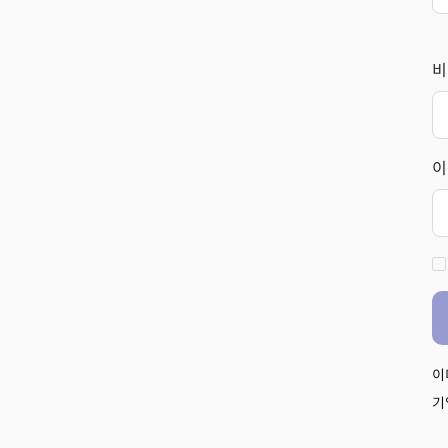
비
이
이
기