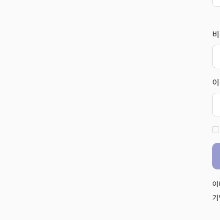
비
이
이
기