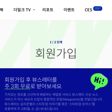
2027
이북
더밀크 TV
리포트
이벤트
CES
전체기사
K-웨이브
최신비디오
비디오
스타트업
혁신원정대
역사 및 개요
인자기(사람,돈,기술 이야기)
1 / 2 단계
필드 가이드
회원가입
크리스의 뉴욕 시그널
CES2027 with TheM
더밀크 아카데미
더웨이브/트렌드쇼
회원가입 후 뷰스레터를
밸리토크
주 3회 무료
로 받아보세요.
가치있는 정보를 신선하게 배달하는 메일링 서비스 뷰스레터. 단순 뉴스
서비스가 아닌 세상과 산업의 종합적인 관점(Viewpoints)을 전달드립니다.
뷰스레터는 실리콘밸리 스타트업 이야기를 묶은 '스타트업 포커스'를
포함하여 주 3회(월, 수, 금) 보내드립니다.