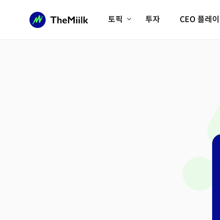
토픽
투자
CEO 플레
에이전틱AI시대
롱제비티/헬스케어
인프라/에너지
미국대전환
피지컬AI/로봇
디지털자산
AX비즈니스혁명
미래 교육/직업
전체 기사 보기