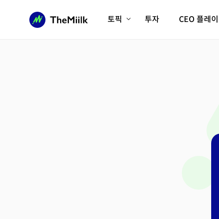
토픽
투자
CEO 플레
에이전틱AI시대
롱제비티/헬스케어
인프라/에너지
미국대전환
피지컬AI/로봇
디지털자산
AX비즈니스혁명
미래 교육/직업
전체 기사 보기