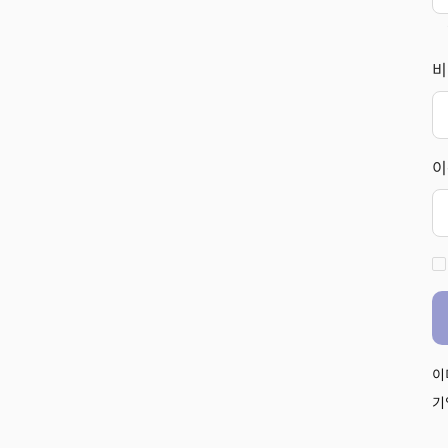
비
이
이
기