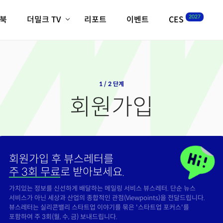
2027
이북
더밀크 TV
리포트
이벤트
CES
전체기사
K-웨이브
최신비디오
비디오
스타트업
혁신원정대
역사 및 개요
인자기(사람,돈,기술 이야기)
1 / 2 단계
필드 가이드
회원가입
크리스의 뉴욕 시그널
CES2027 with TheM
더밀크 아카데미
더웨이브/트렌드쇼
회원가입 후 뷰스레터를
밸리토크
주 3회 무료
로 받아보세요.
가치있는 정보를 신선하게 배달하는 메일링 서비스 뷰스레터. 단순 뉴스
서비스가 아닌 세상과 산업의 종합적인 관점(Viewpoints)을 전달드립니다.
뷰스레터는 실리콘밸리 스타트업 이야기를 묶은 '스타트업 포커스'를
포함하여 주 3회(월, 수, 금) 보내드립니다.