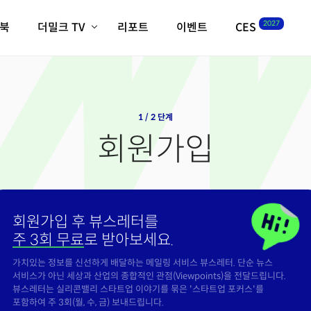
2027
이북
더밀크 TV
리포트
이벤트
CES
전체기사
K-웨이브
최신비디오
비디오
스타트업
혁신원정대
역사 및 개요
인자기(사람,돈,기술 이야기)
1 / 2 단계
필드 가이드
회원가입
크리스의 뉴욕 시그널
CES2027 with TheM
더밀크 아카데미
더웨이브/트렌드쇼
회원가입 후 뷰스레터를
밸리토크
주 3회 무료
로 받아보세요.
가치있는 정보를 신선하게 배달하는 메일링 서비스 뷰스레터. 단순 뉴스
서비스가 아닌 세상과 산업의 종합적인 관점(Viewpoints)을 전달드립니다.
뷰스레터는 실리콘밸리 스타트업 이야기를 묶은 '스타트업 포커스'를
포함하여 주 3회(월, 수, 금) 보내드립니다.