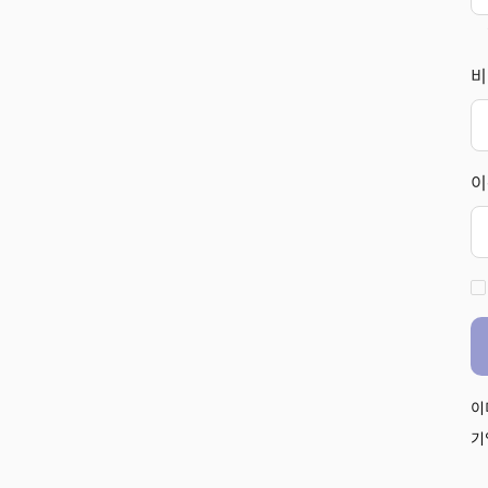
비
이
이
기