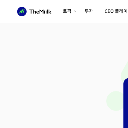
토픽
투자
CEO 플레
에이전틱AI시대
롱제비티/헬스케어
인프라/에너지
미국대전환
피지컬AI/로봇
디지털자산
AX비즈니스혁명
미래 교육/직업
전체 기사 보기