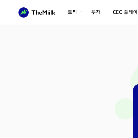
토픽
투자
CEO 플레
에이전틱AI시대
롱제비티/헬스케어
인프라/에너지
미국대전환
피지컬AI/로봇
디지털자산
AX비즈니스혁명
미래 교육/직업
전체 기사 보기