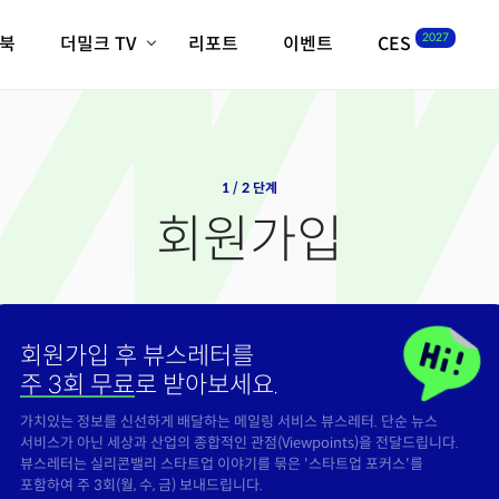
2027
이북
더밀크 TV
리포트
이벤트
CES
전체기사
K-웨이브
최신비디오
비디오
스타트업
혁신원정대
역사 및 개요
인자기(사람,돈,기술 이야기)
1 / 2 단계
필드 가이드
회원가입
크리스의 뉴욕 시그널
CES2027 with TheM
더밀크 아카데미
더웨이브/트렌드쇼
회원가입 후 뷰스레터를
밸리토크
주 3회 무료
로 받아보세요.
가치있는 정보를 신선하게 배달하는 메일링 서비스 뷰스레터. 단순 뉴스
서비스가 아닌 세상과 산업의 종합적인 관점(Viewpoints)을 전달드립니다.
뷰스레터는 실리콘밸리 스타트업 이야기를 묶은 '스타트업 포커스'를
포함하여 주 3회(월, 수, 금) 보내드립니다.