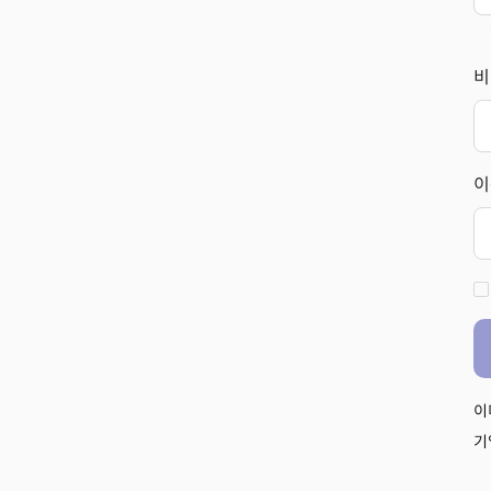
비
이
이
기