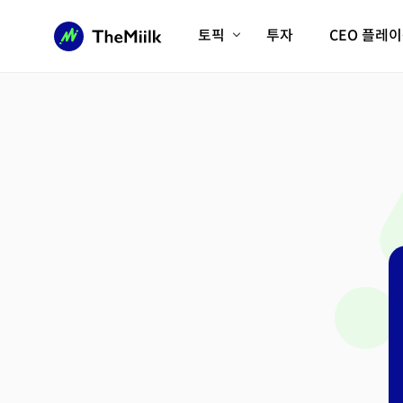
토픽
투자
CEO 플레
에이전틱AI시대
롱제비티/헬스케어
인프라/에너지
미국대전환
피지컬AI/로봇
디지털자산
AX비즈니스혁명
미래 교육/직업
전체 기사 보기