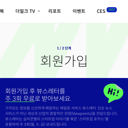
2027
이북
더밀크 TV
리포트
이벤트
CES
전체기사
K-웨이브
최신비디오
비디오
스타트업
혁신원정대
역사 및 개요
인자기(사람,돈,기술 이야기)
1 / 2 단계
필드 가이드
회원가입
크리스의 뉴욕 시그널
CES2027 with TheM
더밀크 아카데미
더웨이브/트렌드쇼
회원가입 후 뷰스레터를
밸리토크
주 3회 무료
로 받아보세요.
가치있는 정보를 신선하게 배달하는 메일링 서비스 뷰스레터. 단순 뉴스
서비스가 아닌 세상과 산업의 종합적인 관점(Viewpoints)을 전달드립니다.
뷰스레터는 실리콘밸리 스타트업 이야기를 묶은 '스타트업 포커스'를
포함하여 주 3회(월, 수, 금) 보내드립니다.