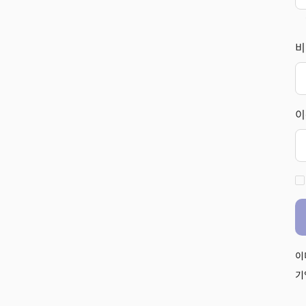
비
이
이
기