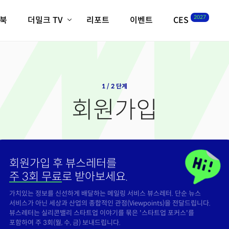
2027
이북
더밀크 TV
리포트
이벤트
CES
전체기사
K-웨이브
최신비디오
비디오
스타트업
혁신원정대
역사 및 개요
인자기(사람,돈,기술 이야기)
1 / 2 단계
필드 가이드
회원가입
크리스의 뉴욕 시그널
CES2027 with TheM
더밀크 아카데미
더웨이브/트렌드쇼
회원가입 후 뷰스레터를
밸리토크
주 3회 무료
로 받아보세요.
가치있는 정보를 신선하게 배달하는 메일링 서비스 뷰스레터. 단순 뉴스
서비스가 아닌 세상과 산업의 종합적인 관점(Viewpoints)을 전달드립니다.
뷰스레터는 실리콘밸리 스타트업 이야기를 묶은 '스타트업 포커스'를
포함하여 주 3회(월, 수, 금) 보내드립니다.